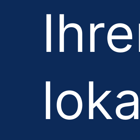
Ihr
lok