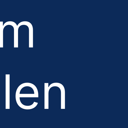
em
alen