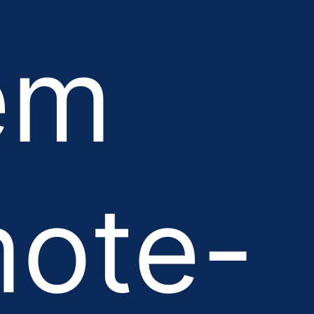
em
ote-