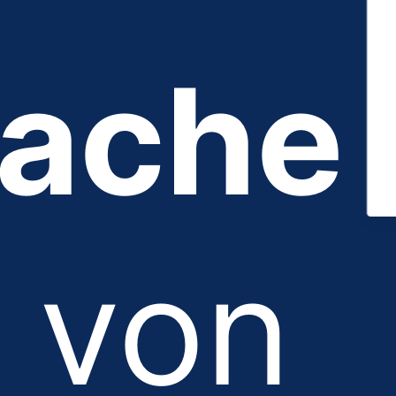
fache
von