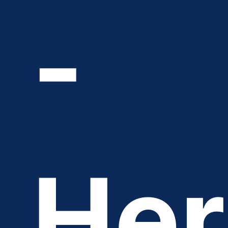
-
Her