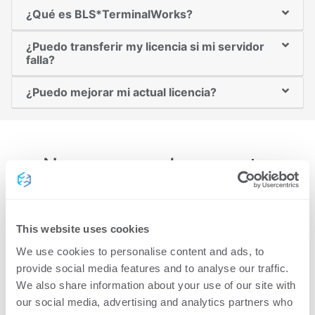
¿Qué es BLS*TerminalWorks?
¿Puedo transferir my licencia si mi servidor
falla?
¿Puedo mejorar mi actual licencia?
¿No es capaz de encontrar
la respuesta a su pregunta?
Contáctenos y nos
This website uses cookies
pondremos en contacto
We use cookies to personalise content and ads, to
con usted en las próximas
provide social media features and to analyse our traffic.
24 horas.
We also share information about your use of our site with
our social media, advertising and analytics partners who